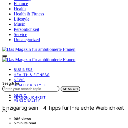
Finance
Health
Health & Fitness
Lifestyle
Music
Persönlichkeit
Service
Uncategorized
BUSINESS
HEALTH & FITNESS
NEWS
Search for:
BEAUTY & STYLE
SEARCH
ART
MUSIC
PERSÖNLICHKEIT
PERSONALITY
Einzigartig sein – 4 Tipps für Ihre echte Weiblichkeit
986 views
5 minute read