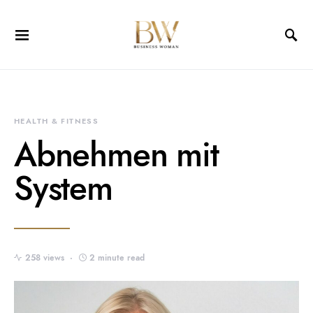
HEALTH & FITNESS
Abnehmen mit
System
258 views
2 minute read