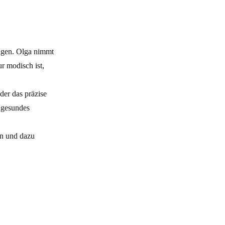
sagen. Olga nimmt
ur modisch ist,
der das präzise
 gesundes
rn und dazu