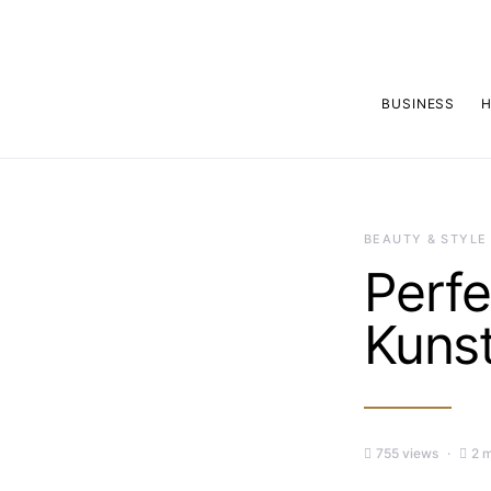
BUSINESS
H
BEAUTY & STYLE
Perfe
Kunst
755 views
2 